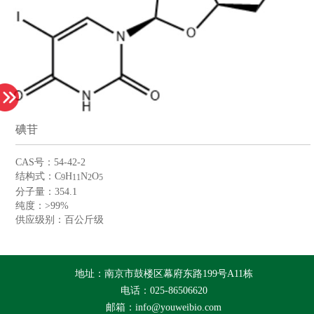
碘苷
CAS号：54-42-2
结构式：C
H
N
O
9
11
2
5
分子量：354.1
纯度：>99%
供应级别：百公斤级
地址：南京市鼓楼区幕府东路199号A11栋
电话：025-86506620
邮箱：info@youweibio.com