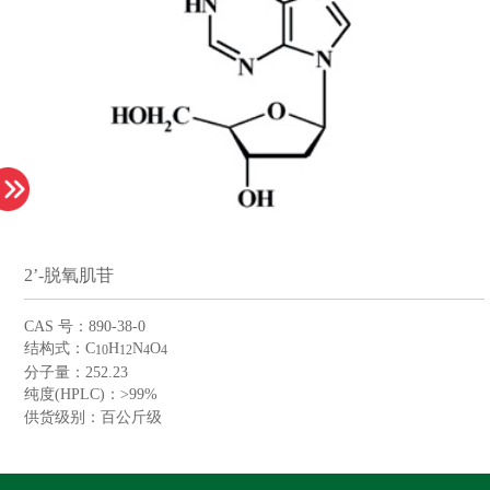
2’-脱氧肌苷
CAS
号：
890-38-0
结构式：
C
H
N
O
10
12
4
4
分子量：
252.23
纯度
(HPLC)
：
>99%
供货级别：百公斤级