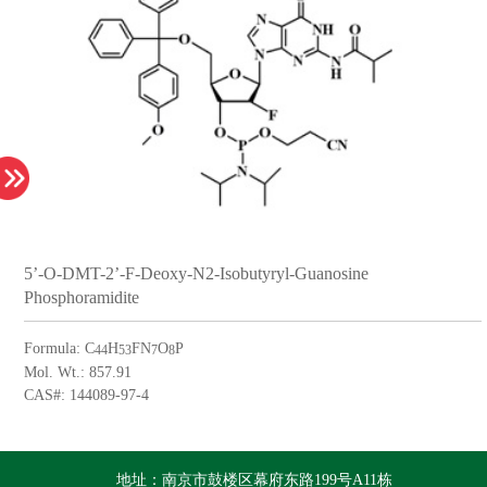
5’-O-DMT-2’-F-Deoxy-N2-Isobutyryl-Guanosine
Phosphoramidite
Formula: C
H
FN
O
P
44
53
7
8
Mol. Wt.: 857.91
CAS#: 144089-97-4
地址：南京市鼓楼区幕府东路199号A11栋